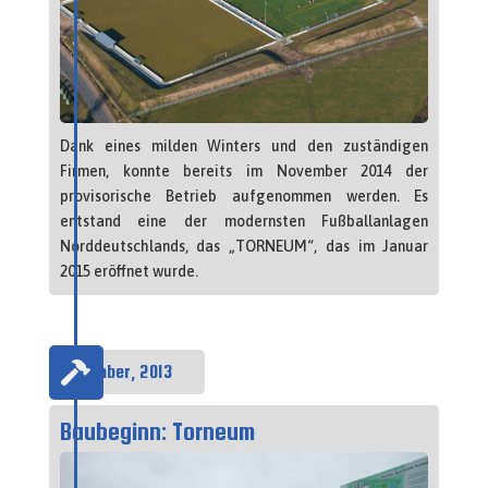
Dank eines milden Winters und den zuständigen
Firmen, konnte bereits im November 2014 der
provisorische Betrieb aufgenommen werden. Es
entstand eine der modernsten Fußballanlagen
Norddeutschlands, das „TORNEUM“, das im Januar
2015 eröffnet wurde.

November, 2013
Baubeginn: Torneum