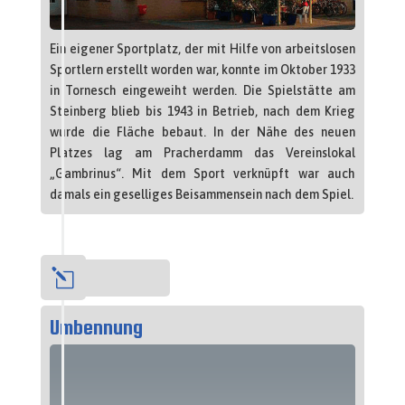
Ein eigener Sportplatz, der mit Hilfe von arbeitslosen
Sportlern erstellt worden war, konnte im Oktober 1933
in Tornesch eingeweiht werden. Die Spielstätte am
Steinberg blieb bis 1943 in Betrieb, nach dem Krieg
wurde die Fläche bebaut. In der Nähe des neuen
Platzes lag am Pracherdamm das Vereinslokal
„Gambrinus“. Mit dem Sport verknüpft war auch
damals ein geselliges Beisammensein nach dem Spiel.
l
1930
Umbennung