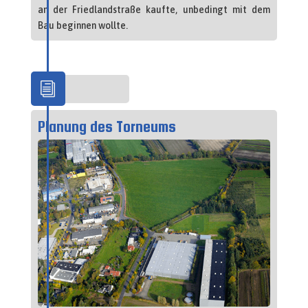
an der Friedlandstraße kaufte, unbedingt mit dem
Bau beginnen wollte.
i
2008
Planung des Torneums