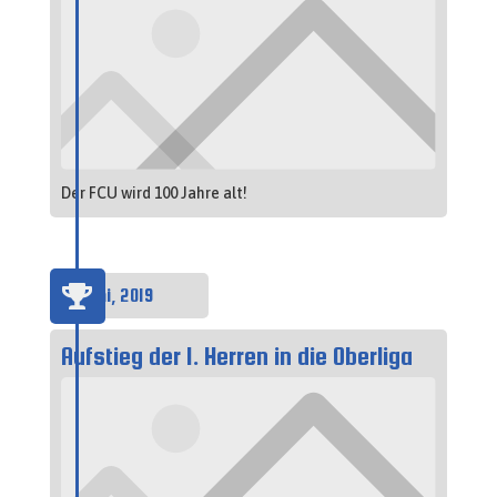
Der FCU wird 100 Jahre alt!

10 Juni, 2019
Aufstieg der 1. Herren in die Oberliga