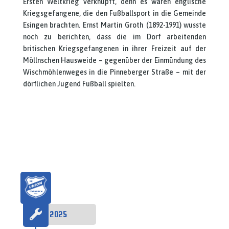
Ersten Weltkrieg verknüpft, denn es waren englische
Kriegsgefangene, die den Fußballsport in die Gemeinde
Esingen brachten. Ernst Martin Groth (1892-1991) wusste
noch zu berichten, dass die im Dorf arbeitenden
britischen Kriegsgefangenen in ihrer Freizeit auf der
Möllnschen Hausweide – gegenüber der Einmündung des
Wischmöhlenweges in die Pinneberger Straße – mit der
dörflichen Jugend Fußball spielten.

März, 2025