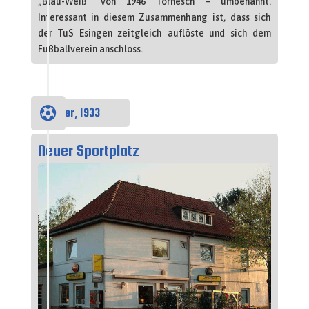
„Blau-Weiß“ von 1946 Tornesch – umbenannt.
Interessant in diesem Zusammenhang ist, dass sich
der TuS Esingen zeitgleich auflöste und sich dem
Fußballverein anschloss.

Oktober, 1933
Neuer Sportplatz