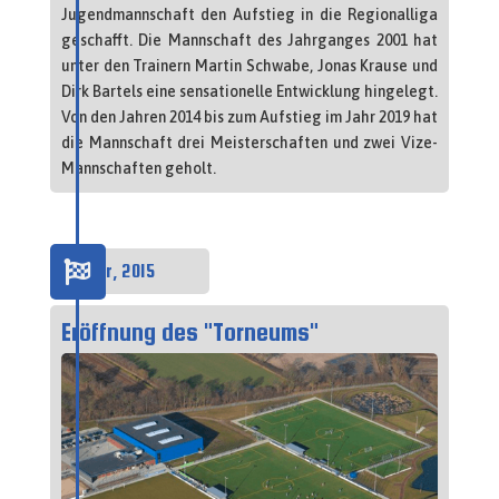
Jugendmannschaft den Aufstieg in die Regionalliga
geschafft. Die Mannschaft des Jahrganges 2001 hat
unter den Trainern Martin Schwabe, Jonas Krause und
Dirk Bartels eine sensationelle Entwicklung hingelegt.
Von den Jahren 2014 bis zum Aufstieg im Jahr 2019 hat
die Mannschaft drei Meisterschaften und zwei Vize-
Mannschaften geholt.

Januar, 2015
Eröffnung des "Torneums"