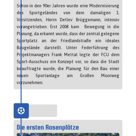
Schon in den 90er Jahren wurde eine Modernisierung
des Sportgeländes von dem damaligen 1.
Vorsitzenden, Herrn Detlev Brüggemann, intensiv
vorangetrieben. Erst 2008 kam Bewegung in die
Planung, da erkannt wurde, dass der zentral gelegene
Sportplatz an der Friedlandstraße ein ideales
Baugelände darstellt. Unter Federführung des
Projektmanagers Frank Mettal legte der FCU dem
Sport-Ausschuss ein Konzept vor, so dass die Stadt
beauftragte wurde, die Planung für den Bau einer
neuen Sportanlage am Großen Moorweg
vorzunehmen.

1955
Die ersten Rasenplätze