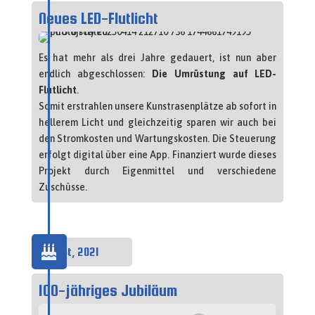
Neues LED-Flutlicht
Es hat mehr als drei Jahre gedauert, ist nun aber
endlich abgeschlossen:
Die Umrüstung auf LED-
Flutlicht
.
Somit erstrahlen unsere Kunstrasenplätze ab sofort in
hellerem Licht und gleichzeitig sparen wir auch bei
den Stromkosten und Wartungskosten. Die Steuerung
erfolgt digital über eine App. Finanziert wurde dieses
Projekt durch Eigenmittel und verschiedene
Zuschüsse.

August, 2021
100-jähriges Jubiläum