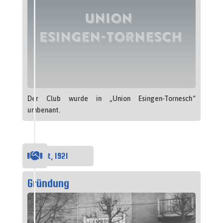
Der Club wurde in „Union Esingen-Tornesch“
umbenant.

August, 1921
Gründung