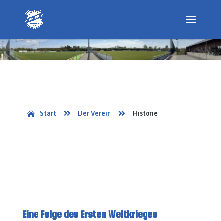


Start
Der Verein
Historie

Eine Folge des Ersten Weltkrieges