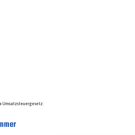
 a Umsatzsteuergesetz:
nummer