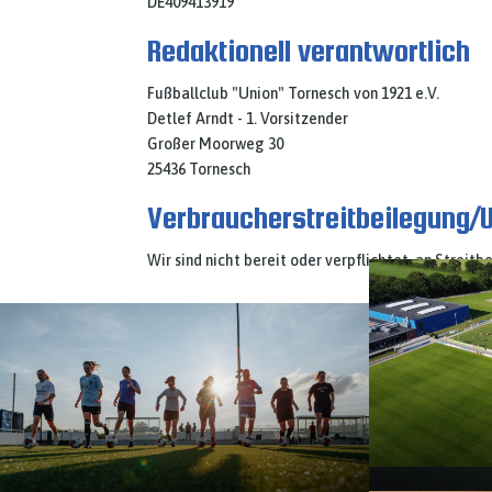
DE409413919
Redaktionell verantwortlich
Fußballclub "Union" Tornesch von 1921 e.V.
Detlef Arndt - 1. Vorsitzender
Großer Moorweg 30
25436 Tornesch
Verbraucher­streit­beilegung/U
Wir sind nicht bereit oder verpflichtet, an Strei