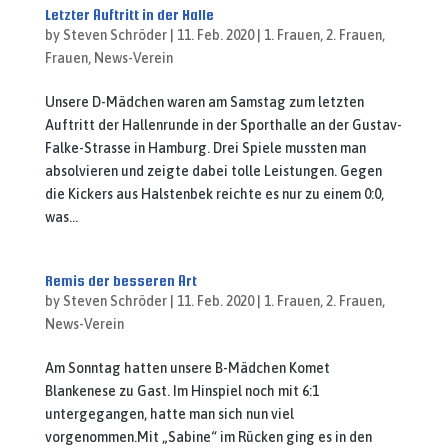
Letzter Auftritt in der Halle
by
Steven Schröder
|
11. Feb. 2020
|
1. Frauen
,
2. Frauen
,
Frauen
,
News-Verein
Unsere D-Mädchen waren am Samstag zum letzten
Auftritt der Hallenrunde in der Sporthalle an der Gustav-
Falke-Strasse in Hamburg. Drei Spiele mussten man
absolvieren und zeigte dabei tolle Leistungen. Gegen
die Kickers aus Halstenbek reichte es nur zu einem 0:0,
was...
Remis der besseren Art
by
Steven Schröder
|
11. Feb. 2020
|
1. Frauen
,
2. Frauen
,
News-Verein
Am Sonntag hatten unsere B-Mädchen Komet
Blankenese zu Gast. Im Hinspiel noch mit 6:1
untergegangen, hatte man sich nun viel
vorgenommen.Mit „Sabine“ im Rücken ging es in den