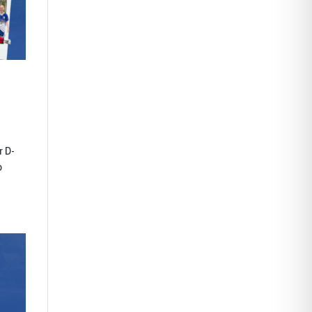
r D-
o