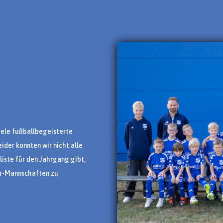
iele fußballbegeisterte
ider konnten wir nicht alle
iste für den Jahrgang gibt,
8er-Mannschaften zu