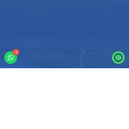
1
7
Training