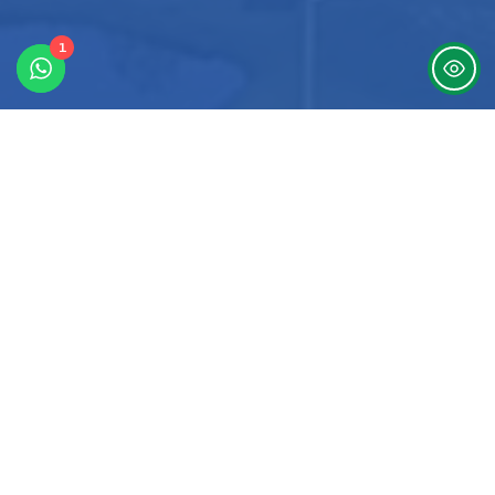
1
7
Co-Trainer*in gesucht
Moin, wir sind die 1.E und suchen Co-Trainer*innen
für unser Team.
Jetzt Kennlerntermin vereinbaren