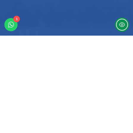
1
7
Training