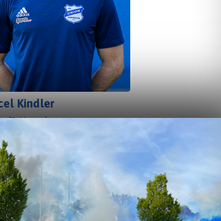
el Kindler
er (B-Lizenz)